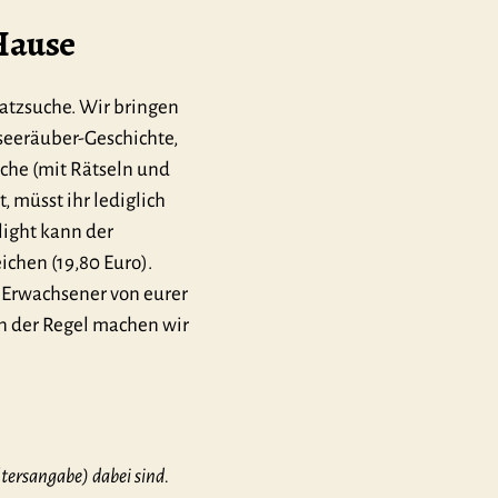
Hause
atzsuche. Wir bringen
seeräuber-Geschichte,
che (mit Rätseln und
 müsst ihr lediglich
light kann der
chen (19,80 Euro).
n Erwachsener von eurer
in der Regel machen wir
tersangabe) dabei sind.