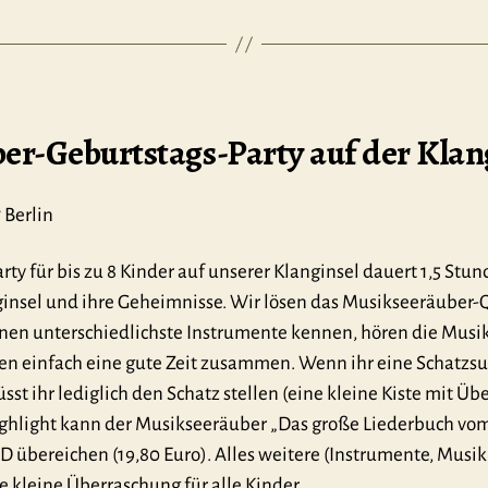
er-Geburtstags-Party auf der Klan
 Berlin
ty für bis zu 8 Kinder auf unserer Klanginsel dauert 1,5 S
ginsel und ihre Geheimnisse. Wir lösen das Musikseeräuber
ernen unterschiedlichste Instrumente kennen, hören die Musi
en einfach eine gute Zeit zusammen. Wenn ihr eine Schatzs
sst ihr lediglich den Schatz stellen (eine kleine Kiste mit Ü
Highlight kann der Musikseeräuber „Das große Liederbuch vo
D übereichen (19,80 Euro). Alles weitere (Instrumente, Musiku
e kleine Überraschung für alle Kinder.