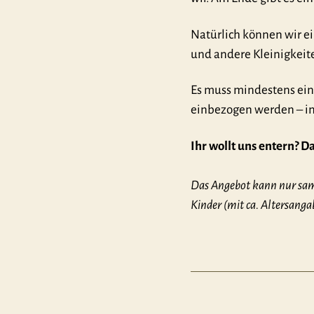
Natürlich können wir ei
und andere Kleinigkeite
Es muss mindestens ein
einbezogen werden – in
Ihr wollt uns entern? D
Das Angebot kann nur sams
Kinder (mit ca. Altersangab