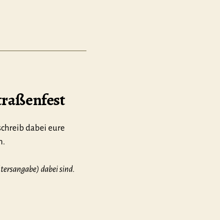
traßenfest
schreib dabei eure
n.
tersangabe) dabei sind.