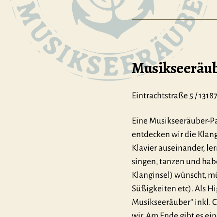
Musikseeräub
Eintrachtstraße 5 / 13187
Eine Musikseeräuber-Par
entdecken wir die Klan
Klavier auseinander, l
singen, tanzen und hab
Klanginsel) wünscht, mü
Süßigkeiten etc). Als 
Musikseeräuber“ inkl. C
wir. Am Ende gibt es ein