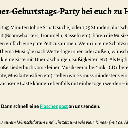
er-Geburtstags-Party bei euch zu 
rt 45 Minuten (ohne Schatzsuche) oder 1,25 Stunden plus Sch
it (Boomwhackers, Trommeln, Rasseln etc.), hören die Musik
en einfach eine gute Zeit zusammen. Wenn ihr eine Schatzsu
hema Musik/ je nach Wetterlage innen oder außen) wünscht,
e kleine Kiste mit Überraschungen, Süßigkeiten etc). Als High
oße Liederbuch vom kleinen Musikseeräuber“ inkl. CD überei
nte, Musikutensilien etc.) stellen wir. Es muss mindestens ei
Erwachsene Gäste können ebenfalls mit einbezogen werden – 
? Dann schnell eine
Flaschenpost
an uns senden.
 zu eurem Wunschdatum und Uhrzeit und wie viele Kinder (mit ca. Al