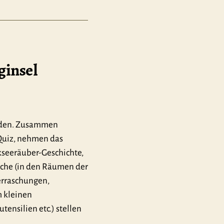
ginsel
tunden. Zusammen
-Quiz, nehmen das
kseeräuber-Geschichte,
uche (in den Räumen der
berraschungen,
m kleinen
tensilien etc.) stellen