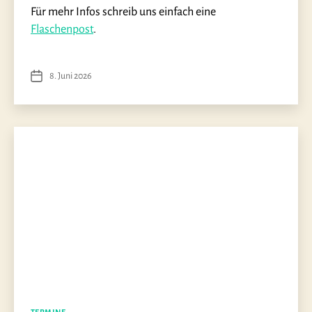
Für mehr Infos schreib uns einfach eine
Flaschenpost
.
8. Juni 2026
Veröffentlichungsdatum
Kategorien