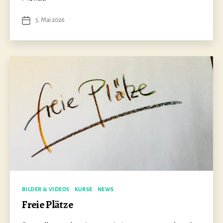
5. Mai 2026
Veröffentlichungsdatum
Kategorien
BILDER & VIDEOS
KURSE
NEWS
Freie Plätze