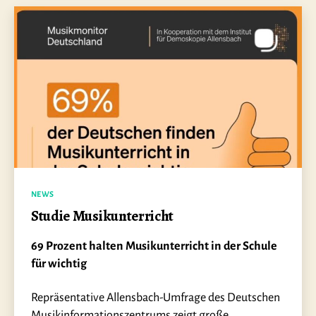
Kategorien
NEWS
Studie Musikunterricht
69 Prozent halten Musikunterricht in der Schule
für wichtig
Repräsentative Allensbach-Umfrage des Deutschen
Musikinformationszentrums zeigt große