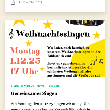
17. November 2025
Veröffentlichungsdatum
Kategorien
BILDER & VIDEOS
NEWS
TERMINE
Gemeinsames Singen
Am Montag, den 01.12.25 singen wir um 17 Uhr
gemeinsam in der Janusz-Korzcak-Bibliothek in