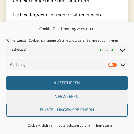
anmelden oder mehr Infos anfordern.
Lest weiter, wenn ihr mehr erfahren möchtet…
„BaliBe“
Cookie-Zustimmung verwalten
Weiterlesen
Wir verwenden Cookies, um unsere Website und unseren Service zu optimieren.
19. September 2025
Veröffentlichungsdatum
Funktional
Immer aktiv
Marketing
Marketin
AKZEPTIEREN
VERWERFEN
EINSTELLUNGEN SPEICHERN
Cookie-Richtlinie
Datenschutzerklärung
Impressum