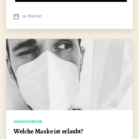
24. Mai 2021
Veröffentlichungsdatum
Kategorien
UNCATEGORIZED
Welche Maske ist erlaubt?