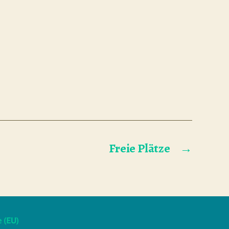
Freie Plätze
→
e (EU)