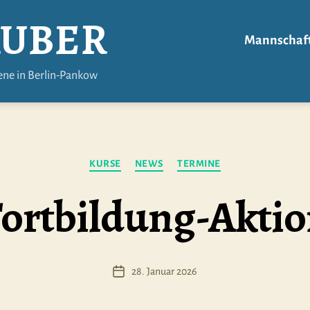
ÄUBER
Mannschaf
ene in Berlin-Pankow
Kategorien
KURSE
NEWS
TERMINE
ortbildung-Akti
28. Januar 2026
Veröffentlichungsdatum