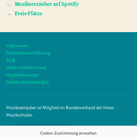
←
Musikseeräuber auf Spotify
→
Freie Plätze
Impressum
Datenschutzerklärung
AGB
Widerrufsbelehrung
Hygienekonzept
Cookie-Richtlinie (EU)
Musikseeräuber ist Mitglied im Bundesverband der freien
Musikschulen.
Am Ende trägst du Musik im
Cookie-Zustimmung verwalten