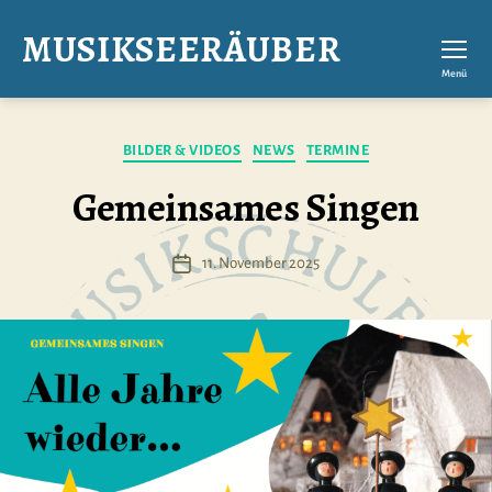
MUSIKSEERÄUBER
Menü
Kategorien
BILDER & VIDEOS
NEWS
TERMINE
Gemeinsames Singen
11. November 2025
Veröffentlichungsdatum