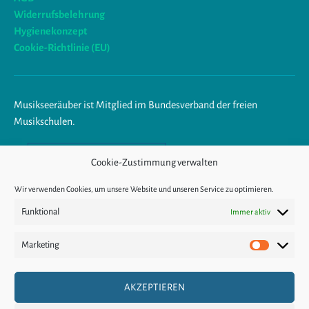
Widerrufsbelehrung
Hygienekonzept
Cookie-Richtlinie (EU)
Musikseeräuber ist Mitglied im Bundesverband der freien
Musikschulen.
Am Ende trägst du Musik im
Cookie-Zustimmung verwalten
Herzen.
Wir verwenden Cookies, um unsere Website und unseren Service zu optimieren.
Funktional
Immer aktiv
KÜNDIGUNG
Marketing
Marketin
VERTRAGSWIDER
AKZEPTIEREN
RUF