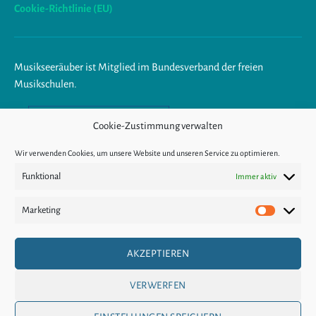
Cookie-Richtlinie (EU)
Musikseeräuber ist Mitglied im Bundesverband der freien
Musikschulen.
Am Ende trägst du Musik im
Cookie-Zustimmung verwalten
Herzen.
Wir verwenden Cookies, um unsere Website und unseren Service zu optimieren.
Funktional
Immer aktiv
KÜNDIGUNG
Marketing
Marketin
VERTRAGSWIDER
AKZEPTIEREN
RUF
VERWERFEN