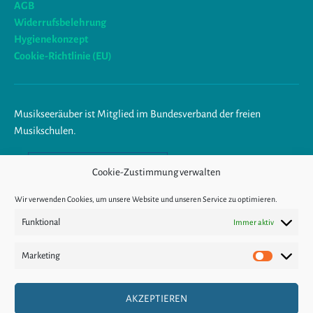
AGB
Widerrufsbelehrung
Hygienekonzept
Cookie-Richtlinie (EU)
Musikseeräuber ist Mitglied im Bundesverband der freien
Musikschulen.
Am Ende trägst du Musik im
Cookie-Zustimmung verwalten
Herzen.
Wir verwenden Cookies, um unsere Website und unseren Service zu optimieren.
Funktional
Immer aktiv
KÜNDIGUNG
Marketing
Marketin
VERTRAGSWIDER
AKZEPTIEREN
RUF