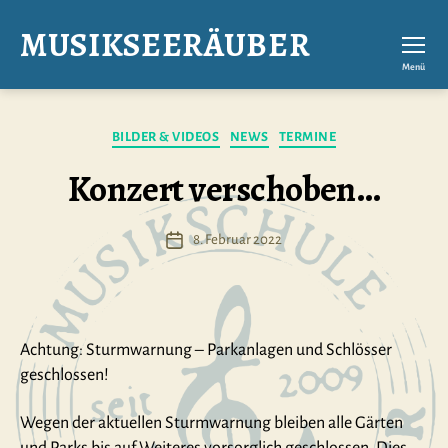
MUSIKSEERÄUBER
Menü
Kategorien
BILDER & VIDEOS
NEWS
TERMINE
Konzert verschoben…
8. Februar 2022
Veröffentlichungsdatum
Achtung: Sturmwarnung – Parkanlagen und Schlösser
geschlossen!
Wegen der aktuellen Sturmwarnung bleiben alle Gärten
und Parks bis auf Weiteres vorsorglich geschlossen. Dies