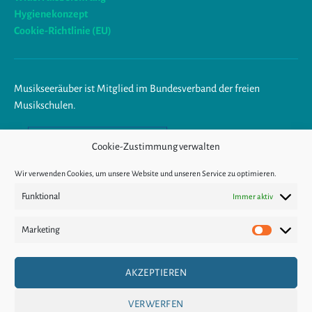
Hygienekonzept
Cookie-Richtlinie (EU)
Musikseeräuber ist Mitglied im Bundesverband der freien
Musikschulen.
Am Ende trägst du Musik im
Cookie-Zustimmung verwalten
Herzen.
Wir verwenden Cookies, um unsere Website und unseren Service zu optimieren.
Funktional
Immer aktiv
KÜNDIGUNG
Marketing
Marketin
VERTRAGSWIDER
AKZEPTIEREN
RUF
VERWERFEN